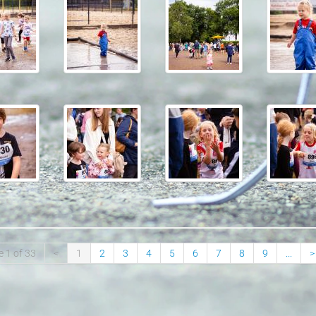
 1 of 33
<
1
2
3
4
5
6
7
8
9
...
>